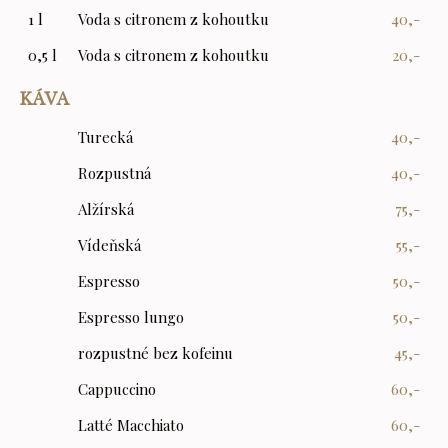
1 l
Voda s citronem z kohoutku
40,-
0,5 l
Voda s citronem z kohoutku
20,-
KÁVA
Turecká
40,-
Rozpustná
40,-
Alžírská
75,-
Vídeňská
55,-
Espresso
50,-
Espresso lungo
50,-
rozpustné bez kofeinu
45,-
Cappuccino
60,-
Latté Macchiato
60,-