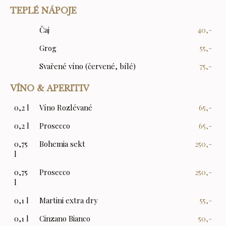
TEPLÉ NÁPOJE
Čaj
40,-
Grog
55,-
Svařené víno (červené, bílé)
75,-
VÍNO & APERITIV
0,2 l
Víno Rozlévané
65,-
0,2 l
Prosecco
65,-
0,75
Bohemia sekt
250,-
l
0,75
Prosecco
250,-
l
0,1 l
Martini extra dry
55,-
0,1 l
Cinzano Bianco
50,-